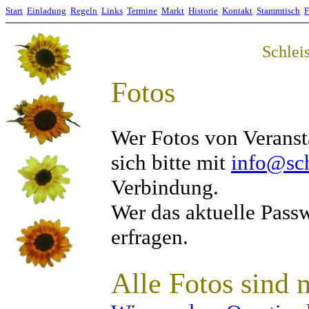
Start
Einladung
Regeln
Links
Termine
Markt
Historie
Kontakt
Stammtisch
Schlei
Fotos
Wer Fotos von Veransta
sich bitte mit
info@sch
Verbindung.
Wer das aktuelle Pass
erfragen.
Alle Fotos sind 