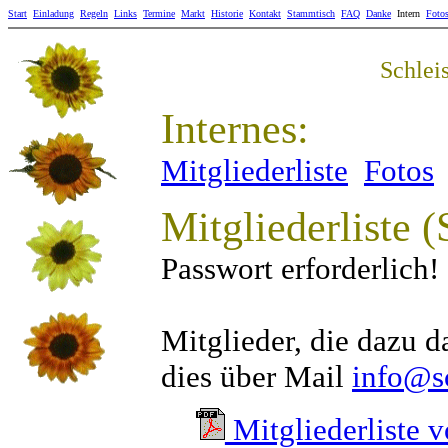
Start
Einladung
Regeln
Links
Termine
Markt
Historie
Kontakt
Stammtisch
FAQ
Danke
Intern
Foto
Schlei
Internes:
Mitgliederliste
Fotos
Mitgliederliste (
Passwort erforderlich!
Mitglieder, die dazu d
dies über Mail
info@sc
Mitgliederliste