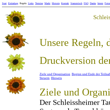
Start
Einladung
Regeln
Links
Termine
Markt
Historie
Kontakt
Stammtisch
FAQ
Danke
Intern
Foto
Schlei
Unsere Regeln
Druckversion de
Ziele und Organisation
Beginn und Ende der Teiln
Steuern
Hinweis
Ziele und Organi
Der Schleissheimer Ta