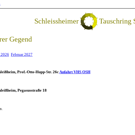
s
Schleissheimer
Tauschring
erer Gegend
 2026
Februar 2027
leißheim, Prof.-Otto-Hupp-Str. 26c
Anfahrt VHS OSH
hleißheim, Pegasusstraße 18
n.