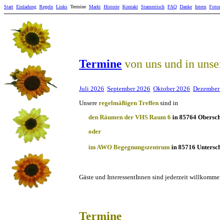
Start
Einladung
Regeln
Links
Termine
Markt
Historie
Kontakt
Stammtisch
FAQ
Danke
Intern
Foto
Termine
von uns und in uns
Juli 2026
September 2026
Oktober 2026
Dezember
Unsere
regelmäßigen Treffen
sind in
den Räumen der
VHS Raum 6
in 85764 Obersch
oder
im AWO Begegnungszentrum
in 85716 Untersc
Gäste und InteressentInnen sind jederzeit willkomme
Termine